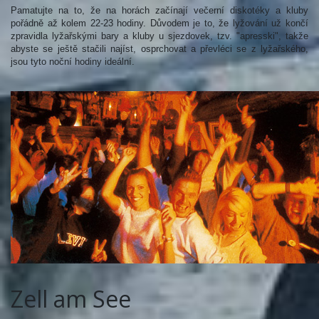
Pamatujte na to, že na horách začínají večerní diskotéky a kluby
pořádně až kolem 22-23 hodiny. Důvodem je to, že lyžování už končí
zpravidla lyžařskými bary a kluby u sjezdovek, tzv. "apresski", takže
abyste se ještě stačili najíst, osprchovat a převléci se z lyžařského,
jsou tyto noční hodiny ideální.
Zell am See