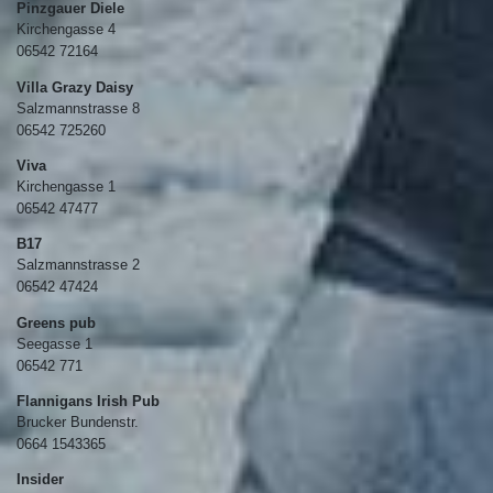
Pinzgauer Diele
Kirchengasse 4
06542 72164
Villa Grazy Daisy
Salzmannstrasse 8
06542 725260
Viva
Kirchengasse 1
06542 47477
B17
Salzmannstrasse 2
06542 47424
Greens pub
Seegasse 1
06542 771
Flannigans Irish Pub
Brucker Bundenstr.
0664 1543365
Insider