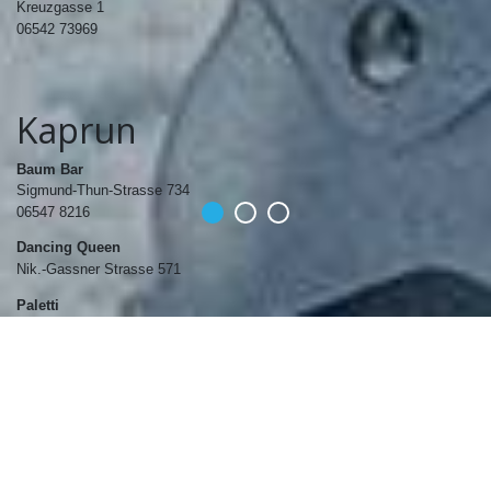
Kreuzgasse 1
06542 73969
Kaprun
Baum Bar
Sigmund-Thun-Strasse 734
06547 8216
Dancing Queen
Nik.-Gassner Strasse 571
Paletti
Wihelm-Fazokas-Strasse 219
06547 7160
Pavillon
Salzburger Platz 761
06547 7291