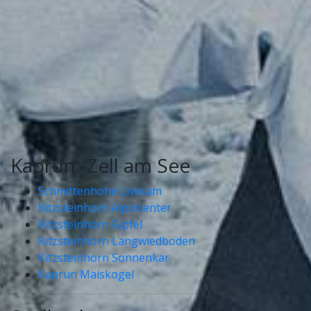
Kamery
Kaprun -Zell am See
Schmittenhöhe Livecam
Kitzsteinhorn Alpincenter
Kitzsteinhorn Gipfel
Kitzsteinhorn Langwiedboden
Kitzsteinhorn Sonnenkar
Kaprun Maiskogel